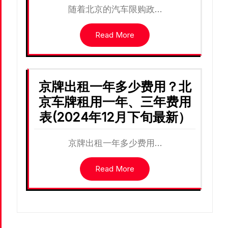
随着北京的汽车限购政…
Read More
京牌出租一年多少费用？北
京车牌租用一年、三年费用
表(2024年12月下旬最新）
京牌出租一年多少费用…
Read More