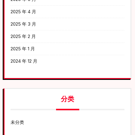
2025 年 4 月
2025 年 3 月
2025 年 2 月
2025 年 1 月
2024 年 12 月
分类
未分类