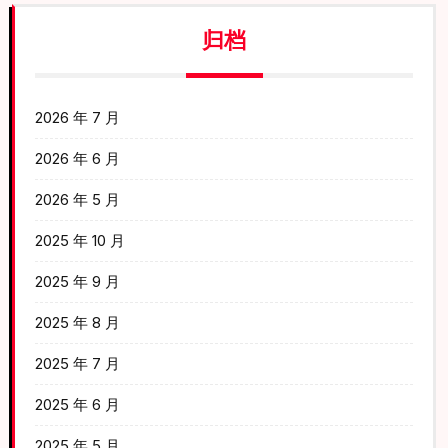
归档
2026 年 7 月
2026 年 6 月
2026 年 5 月
2025 年 10 月
2025 年 9 月
2025 年 8 月
2025 年 7 月
2025 年 6 月
2025 年 5 月