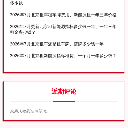
多少钱
2026年7月北京租车租车牌费用、新能源租一年三年价格
2026年7月更新北京租新能源指标多少钱一年、一年三年
租金多少钱？
2026年7月北京租车还是租车牌、蓝牌多少钱一年
2026年7月北京租新能源指标租赁、一个月一年多少钱？
近期评论
您尚未收到任何评论。