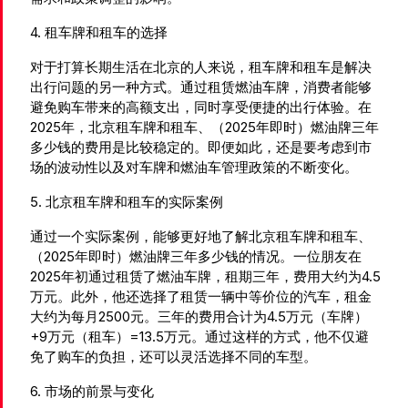
4. 租车牌和租车的选择
对于打算长期生活在北京的人来说，租车牌和租车是解决
出行问题的另一种方式。通过租赁燃油车牌，消费者能够
避免购车带来的高额支出，同时享受便捷的出行体验。在
2025年，北京租车牌和租车、（2025年即时）燃油牌三年
多少钱的费用是比较稳定的。即便如此，还是要考虑到市
场的波动性以及对车牌和燃油车管理政策的不断变化。
5. 北京租车牌和租车的实际案例
通过一个实际案例，能够更好地了解北京租车牌和租车、
（2025年即时）燃油牌三年多少钱的情况。一位朋友在
2025年初通过租赁了燃油车牌，租期三年，费用大约为4.5
万元。此外，他还选择了租赁一辆中等价位的汽车，租金
大约为每月2500元。三年的费用合计为4.5万元（车牌）
+9万元（租车）=13.5万元。通过这样的方式，他不仅避
免了购车的负担，还可以灵活选择不同的车型。
6. 市场的前景与变化