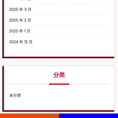
2025 年 3 月
2025 年 2 月
2025 年 1 月
2024 年 12 月
分类
未分类