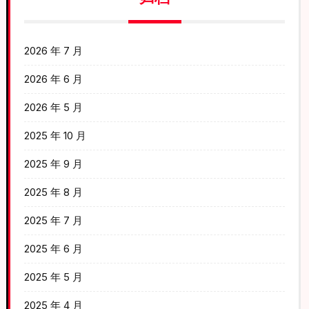
2026 年 7 月
2026 年 6 月
2026 年 5 月
2025 年 10 月
2025 年 9 月
2025 年 8 月
2025 年 7 月
2025 年 6 月
2025 年 5 月
2025 年 4 月