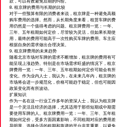
款，可以有效避免后期的纠纷。
8. 租京牌的费用与长期的比较
对于一些预算有限的消费者来说，租京牌是一种避免高额
购车费用的选择。然而，从长期角度来看，租赁车牌的费
用仍然是一个值得考虑的问题。租京牌费用一览：一年、
三年、五年租期如何定价，尽管较为灵活，但如果长期使
用，最终的费用可能高于一次性购买车牌的费用。车主应
根据自身的需求做出合理决策。
9. 租京牌费用的未来趋势
随着北京市场对车牌的需求不断增加，租京牌的费用有可
能呈现上涨趋势。特别是在市场需求旺盛的情况下，租京
牌费用一览：一年、三年、五年租期如何定价可能会有所
变化。作为业内人士，我认为，在未来几年内，租京牌的
市场将会进一步规范化，价格可能趋于稳定，但也可能因
政策变化而有所波动。
扩展知识
作为一名在这一行业工作多年的资深人士，我认为租京牌
是一个灵活且经济的选择，尤其适用于那些短期或中期需
要使用车牌的人。租京牌费用一览：一年、三年、五年租
期如何定价，受多方面因素影响，不同租期对应的费用差
异明显。选择合适的租期和靠谱的平台非常重要，以避免