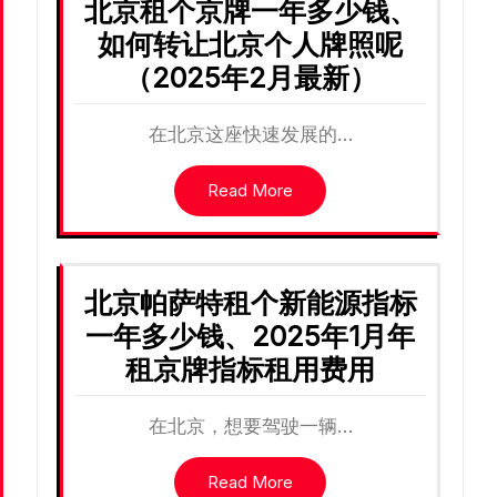
北京租个京牌一年多少钱、
如何转让北京个人牌照呢
（2025年2月最新）
在北京这座快速发展的…
Read More
北京帕萨特租个新能源指标
一年多少钱、2025年1月年
租京牌指标租用费用
在北京，想要驾驶一辆…
Read More