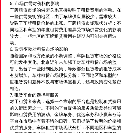
5. 市场供需对价格的影响
车牌租赁市场的供需关系直接影响了租赁费用的浮动。在
一些供需失衡的地区，由于车牌供应量较少，需求较大，
导致了车牌租赁价格的上涨。车牌租赁市场现状分析：不
同地区和车型的年度租赁费用差异受市场供需变化的影响
较大，一些地区的车牌租赁费用在短期内可能会有所波
动。
6. 政策变动对租赁市场的影响
随着国家和地方政策的不断调整，车牌租赁市场的价格也
可能发生变化。北京近年来加强了对车牌租赁市场的监
管，出台了一些限制性政策，导致部分租赁者的租赁成本
有所增加。车牌租赁市场现状分析：不同地区和车型的年
度租赁费用差异不仅与市场供需相关，还与政策变化紧密
相连。
7. 租赁平台的选择与服务
对于租赁者来说，选择一个靠谱的平台也是控制租赁费用
的关键因素之一。不同的平台提供的服务质量差异也可能
影响租赁费用的波动。金牌车务、优选车务和小赢车务等
平台在市场中有着不错的口碑，它们提供了透明的价格和
优质的服务。车牌租赁市场现状分析：不同地区和车型的