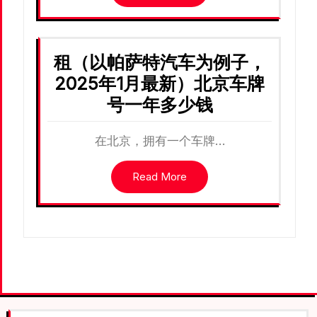
租（以帕萨特汽车为例子，
2025年1月最新）北京车牌
号一年多少钱
在北京，拥有一个车牌…
Read More