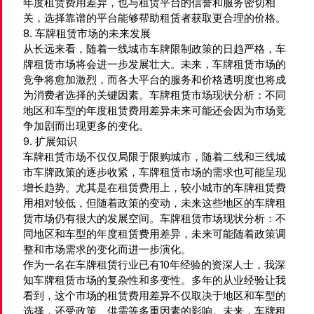
年度租赁费用差异，也与租赁平台的信誉和服务密切相
关，选择靠谱的平台能够帮助租赁者获取更合理的价格。
8. 车牌租赁市场的未来发展
从长远来看，随着一线城市车牌限制政策的日趋严格，车
牌租赁市场将会进一步发展壮大。未来，车牌租赁市场的
竞争将愈加激烈，而各大平台的服务和价格透明度也将成
为消费者选择的关键因素。车牌租赁市场现状分析：不同
地区和车型的年度租赁费用差异未来可能还会因为市场竞
争加剧而出现更多的变化。
9. 扩展知识
车牌租赁市场不仅仅局限于限购城市，随着二线和三线城
市车牌政策的逐步收紧，车牌租赁市场的需求也可能呈现
增长趋势。尤其是在租赁费用上，较小城市的车牌租赁费
用相对较低，但随着政策的变动，未来这些地区的车牌租
赁市场仍有很大的发展空间。车牌租赁市场现状分析：不
同地区和车型的年度租赁费用差异，未来可能随着政策调
整和市场需求的变化而进一步演化。
作为一名在车牌租赁行业已有10年经验的资深人士，我深
知车牌租赁市场的复杂性和多变性。多年的从业经验让我
看到，这个市场的租赁费用差异不仅取决于地区和车型的
选择，还受政策、供需等多重因素的影响。未来，车牌租