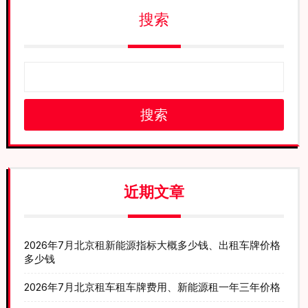
搜索
搜索
近期文章
2026年7月北京租新能源指标大概多少钱、出租车牌价格
多少钱
2026年7月北京租车租车牌费用、新能源租一年三年价格