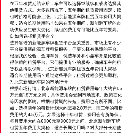
在五年租赁期结束后，车主可以选择继续续租或者选择其
他租赁方式。大多数情况下，五年期的租赁费用固定，续
租时价格可能会上涨。北京新能源车牌租赁五年费用大揭
秘，适合长期使用吗？如果在五年期间，新能源车牌的市
场供应发生较大变化，续租的费用有可能比五年前要高。
6. 如何选择租赁平台？
选择靠谱的新能源车牌租赁平台至关重要。市场上有不少
平台提供新能源车牌租赁服务，但要选择有保障的平台。
根据我的经验，金牌车务、优选车务和小赢车务是比较值
得信赖的租赁平台。它们提供专业的服务，确保车主的租
赁权益得以保障。北京新能源车牌租赁五年费用大揭秘，
适合长期使用吗？通过这些平台，租赁过程会更加顺利。
7. 北京新能源车牌的市场行情
根据市场行情，北京新能源车牌的租赁费用每年大约在1.5
万元至1.8万元之间，具体费用会受到市场需求、政策变化
等因素的影响。根据租赁期的长短，费用也有所不同。比
如，选择两年的租赁计划大约需要2.8万元，而三年的租赁
费用约为4.5万元。如果选择十年租赁，费用会有所降低，
每月费用大约在8000元至9000元之间。北京新能源车牌
租赁五年费用大揭秘，适合长期使用吗？对大部分长期使