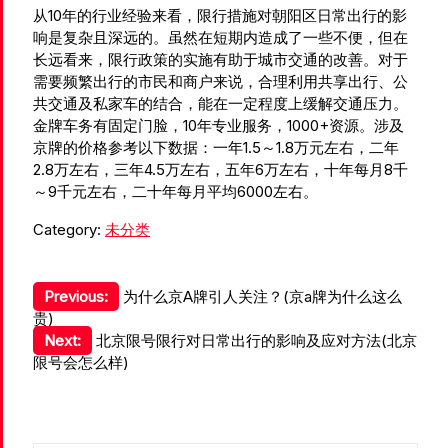
从10年的行业经验来看，限行措施对朝阳区日常出行的影
响是复杂且深远的。虽然在短期内造成了一些不便，但在
长远看来，限行政策的实施有助于城市交通的改善。对于
需要频繁出行的市民和商户来说，合理利用共享出行、公
共交通及私家车的结合，能在一定程度上缓解交通压力。
金牌车务有固定门脸，10年专业服务，1000+资源。涉及
京牌的价格参考以下数据：一年1.5～1.8万元左右，二年
2.8万左右，三年4.5万左右，五年6万左右，十年每月8千
～9千元左右，二十年每月平均6000左右。
Category:
未分类
文
Previous:
为什么京A牌引人关注？(京a牌为什么这么
贵)
章
Next:
北京限号限行对日常出行的影响及应对方法(北京
导
限号会怎么样)
航