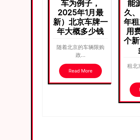
车为例子，
能
2025年1月最
久、
新）北京车牌一
年租
年大概多少钱
用
个新
随着北京的车辆限购
政…
租北
Read More