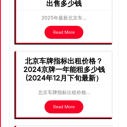
出售多少钱
2025年最新北京车…
Read More
北京车牌指标出租价格？
2024京牌一年能租多少钱
(2024年12月下旬最新）
北京车牌指标出租价格…
Read More