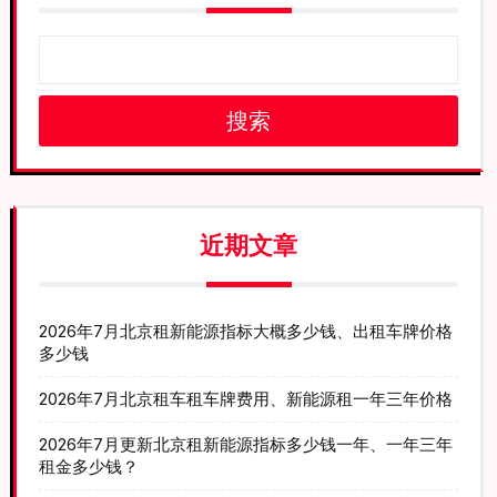
搜索
近期文章
2026年7月北京租新能源指标大概多少钱、出租车牌价格
多少钱
2026年7月北京租车租车牌费用、新能源租一年三年价格
2026年7月更新北京租新能源指标多少钱一年、一年三年
租金多少钱？