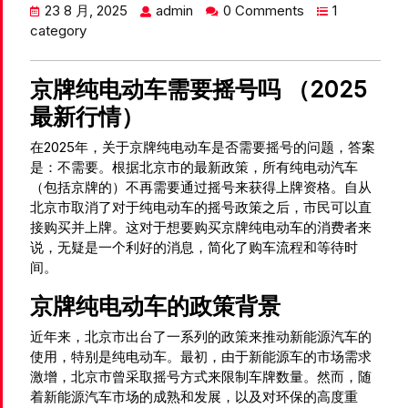
23 8 月, 2025
admin
0 Comments
1
category
京牌纯电动车需要摇号吗 （2025
最新行情）
在2025年，关于京牌纯电动车是否需要摇号的问题，答案
是：不需要。根据北京市的最新政策，所有纯电动汽车
（包括京牌的）不再需要通过摇号来获得上牌资格。自从
北京市取消了对于纯电动车的摇号政策之后，市民可以直
接购买并上牌。这对于想要购买京牌纯电动车的消费者来
说，无疑是一个利好的消息，简化了购车流程和等待时
间。
京牌纯电动车的政策背景
近年来，北京市出台了一系列的政策来推动新能源汽车的
使用，特别是纯电动车。最初，由于新能源车的市场需求
激增，北京市曾采取摇号方式来限制车牌数量。然而，随
着新能源汽车市场的成熟和发展，以及对环保的高度重