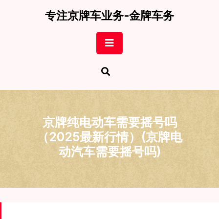
Skip
专注京牌车业务-金牌车务
to
content
Open
Button
京牌纯电动车需要摇号吗
（2025最新行情）(京牌电
动汽车需要摇号吗)