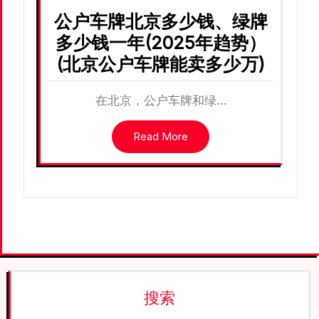
公户车牌北京多少钱、绿牌
多少钱一年(2025年趋势）
(北京公户车牌能卖多少万)
在北京，公户车牌和绿…
Read More
搜索