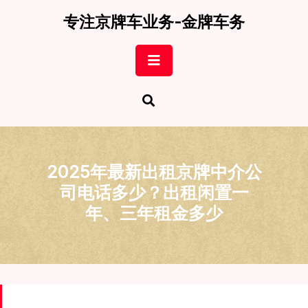
Skip
专注京牌车业务-金牌车务
to
content
Open
Button
2025年最新出租京牌中介公
司电话多少？出租闲置一
年、三年租金多少