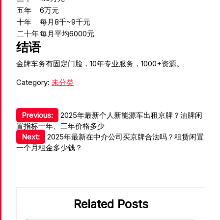
五年
6万元
十年
每月8千~9千元
二十年
每月平均6000元
结语
金牌车务有固定门脸，10年专业服务，1000+资源。
Category:
未分类
文
Previous:
2025年最新个人新能源车出租京牌？油牌闲
置指标一年、三年价格多少
章
Next:
2025年最新在中介公司买京牌合法吗？租赁闲置
导
一个月租金多少钱？
航
Related Posts