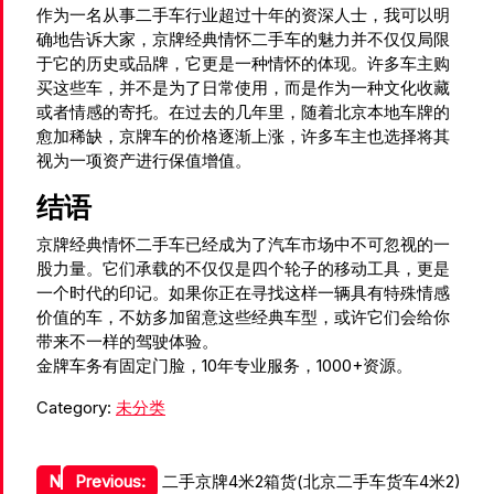
作为一名从事二手车行业超过十年的资深人士，我可以明
确地告诉大家，京牌经典情怀二手车的魅力并不仅仅局限
于它的历史或品牌，它更是一种情怀的体现。许多车主购
买这些车，并不是为了日常使用，而是作为一种文化收藏
或者情感的寄托。在过去的几年里，随着北京本地车牌的
愈加稀缺，京牌车的价格逐渐上涨，许多车主也选择将其
视为一项资产进行保值增值。
结语
京牌经典情怀二手车已经成为了汽车市场中不可忽视的一
股力量。它们承载的不仅仅是四个轮子的移动工具，更是
一个时代的印记。如果你正在寻找这样一辆具有特殊情感
价值的车，不妨多加留意这些经典车型，或许它们会给你
带来不一样的驾驶体验。
金牌车务有固定门脸，10年专业服务，1000+资源。
Category:
未分类
文
N
Previous:
二手京牌4米2箱货(北京二手车货车4米2)