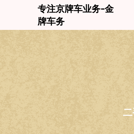
Skip
专注京牌车业务-金
to
content
牌车务
二