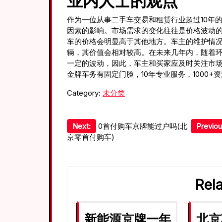
业内人士的观点
作为一位从事二手车交易和租赁行业超过10年
因素的影响。市场需求的变化往往是价格波动的
车的价格会明显高于其他地方。车主的维护情
辆，其价值会相对较高。在未来几年内，随着环
一定的波动，因此，车主和买家应及时关注市
金牌车务有固定门脸，10年专业服务，1000+
Category:
未分类
文
Next:
0首付购车京牌能过户吗(北
Previou
京零首付购车)
章
导
航
Rel
新能源京牌一年
北京