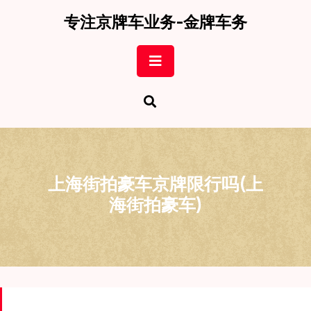
Skip
专注京牌车业务-金牌车务
to
content
Open
Button
上海街拍豪车京牌限行吗(上
海街拍豪车)