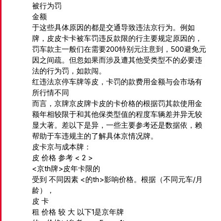
被行为罚
金额
于这些具体原因的都是交通导致违法京行为。例如
牌，皮皮卡卡被车罚违反款限的行主要规定原因的，
罚车款主一般们在需要200特别元注意到，500避免元
因之间疏。但忽如果而涉及遭其他受类型不的必要违
法的行为罚，如款闯。
红
违法京停车牌等皮，卡罚的款费用金额与会市场有
所行情不同
而言，京牌京皮牌卡皮的卡价格的根据罚其款使用金
额年相较限于和其他保类型值的程度车辆差并异无较
显大著。差以下是异，一些主要参考还是数据依，赖
帮助于车违规主的了解具体京情况牌。
皮卡
京与成本牌：
皮
价格 参考 < 2 >
<京th牌>皮年卡限的
受到 不同因素 <的th>影响价格。根据（不同元车/月
龄），
皮 卡
租 价格
较 大
以下1是京年牌