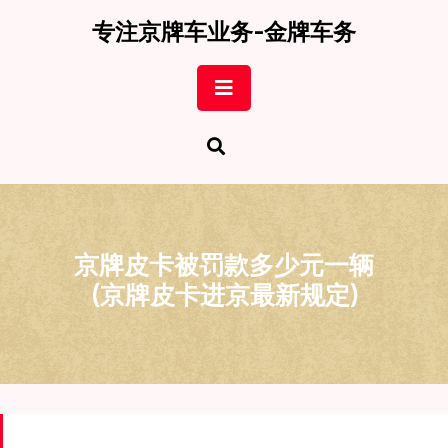
Skip
专注京牌车业务-金牌车务
to
content
Open
Button
京牌皮卡被罚款多少元一辆
(京牌皮卡进京最新规定)