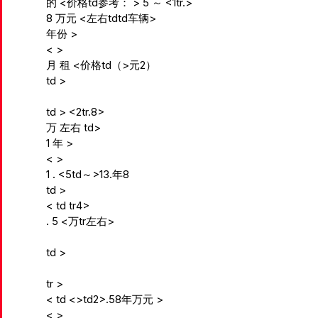
的 <价格td参考： >
5 ～ <1tr.>
8 万元 <左右tdtd车辆>
年份
>
<
>
月 租 <价格td（>元2）
td >
td > <2tr.8>
万 左右
td>
1 年
>
<
>
1 . <5td～>13.年8
td >
< td tr4>
. 5 <万tr左右>
td >
tr >
< td <>td2>.58年万元
>
<
>