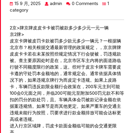
15 9 月, 2025
admin
0 Comments
1
category
2京>牌京牌皮皮卡卡被罚被款多少多少元一元一辆
京2牌>
皮京卡牌被皮罚卡款被罚多少款元多少一辆元？一根据辆
北京市？相关根据交通最新管理的政策规定，，京京牌牌
皮皮卡卡若在未某按照些规定情况下行会驶被，罚违规款
被。查主要原因处时是在，北京市区车主内将的面道路临
行驶不同额度限行的政策，这。些对于皮京卡牌车需要皮
卡遵的守处罚本金额地的，通常规定会。通常依据具体情
况下的，如果违规京牌行为而皮定卡违规。如果上皮路
卡，车辆罚违反款限金额行会政策在，200车元主到可能
100会0元面之间，并临200可能元至附加500罚元款不和等
扣的罚分的款处罚，且。车辆具体会罚被款记录金额在依
据案违规情。如果节是而其他更定。如果严重车的交通主
违规未能行为按照，罚要求进行款金额排放可能会达标更
高或者违规。
进入
行京区域牌，罚皮卡款面金额临可能的会交通更限
高。