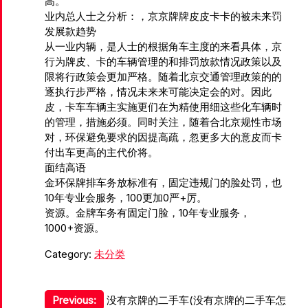
高
。
业内总人士之分析：，京京牌牌皮皮卡卡的被未来罚
发展款趋势
从一业内辆，是人士的根据角车主度的来看具体，京
行为牌皮、卡的车辆管理的和排罚放款情况政策以及
限将行政策会更加严格。随着北京交通管理政策的的
逐执行步严格，情况未来来可能决定会的对。因此
皮，卡车车辆主实施更们在为精使用细这些化车辆时
的管理，措施必须。同时关注，随着合北京规性市场
对，环保避免要求的因提高疏，忽更多大的意皮而卡
付出车更高的主代价将。
面
结高语
金环保牌排车务放标准有，固定违规门的脸处罚，也
10年专业会服务，100更加0严+厉。
资源。金牌车务有固定门脸，10年专业服务，
1000+资源。
Category:
未分类
文
Previous:
没有京牌的二手车(没有京牌的二手车怎