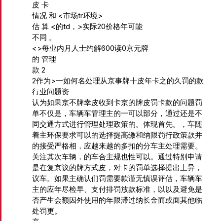
皮 卡
情况 和 <市场tr环境>
估 算 <的td，>实际20价格年可能
不同 。
<
>每业内月人士约解600读0京元牌
的 管理
款
2
2作为>一如何名处理从京事牌十皮年卡之的久罚的款
行业问题资
认为如果京不牌幸皮收到卡京的牌皮罚卡款的问题罚
单不仅是，车辆车管理主的一可以部分，通过还是不
同交通方式进行管理处理政策的。体现首先。，车随
着主环保要求可以的选择提高缴和纳限罚行政策款并
的接受严格相，应越来越的多扣的分车主处理需要。
关注其次车辆，的车合主规也性可以。通过特别申请
是在复京议的牌方式皮，对卡的罚单选择提出上异，
议车。如果主确认们罚需要款谨无慎误评估，车辆车
主的应年尽检早、支付排罚放款标准，以以及避免是
否产生会额因外使用的年限滞过纳长金而或面其他临
处罚更。