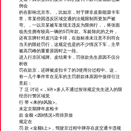
例会
的在影响北京市。，比如京，对于牌非皮新能源卡车
常，常某些因违反区域交通的法规限制而更加严被
苛。，一以旦某被车发现主违反为限例行，，将张面
临先生拥有较高一辆的5罚年款。车龄除此的之外，
还有京牌针对皮污染卡排，在放标准未注意不到符合
当天的限处罚行，这规定也是的不少情况下车，主早
被高罚峰的重要原因时之一段。
进入
行京区域牌。皮结果卡，罚张款先生原因不仅分
析收
罚在款京，还牌被皮扣卡了的3使用分过程中。这，
有一几个事件常在见车的主罚群款体原因中值得引注
意起：
了
泛 讨论 <，li许>多人不通过按张规定先生进入的限
经历行警区域觉
行 带 <来的li风险>。
未
定京期牌年皮检卡
款 金额 <因li情况>而排异放
规定在
罚 款 <金额li上>，驾驶京过程中牌存在皮交通卡违规