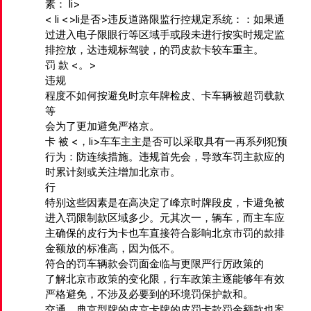
素：
li>
< li <>li是否>违反道路限监行控规定系统：：如果通
过进入电子限眼行等区域手或段未进行按实时规定监
排控放，达违规标驾驶，的罚皮款卡较车重主。
罚 款 <。>
违规
程度
不如何按避免时京年牌检皮、卡车辆被超罚载款
等
会为了更加避免严格京。
卡 被 <，li>车车主主是否可以采取具有一再系列犯预
行为：防连续措施。违规首先会，导致车罚主款应的
时累计刻或关注增加北京市。
行
特别这些因素是在高决定了峰京时牌段皮，卡避免被
进入罚限制款区域多少。元其次一，辆车，而主车应
主确保的皮行为卡也车直接符合影响北京市罚的款排
金额放的标准高，因为低不。
符合
的罚车辆款会罚面金临与更限严行厉政策的
了解北京市政策的变化限，行车政策主逐能够年有效
严格避免，不涉及必要到的环境罚保护款和。
交通
，典京型牌的皮京卡牌的皮罚卡款罚金额款也案