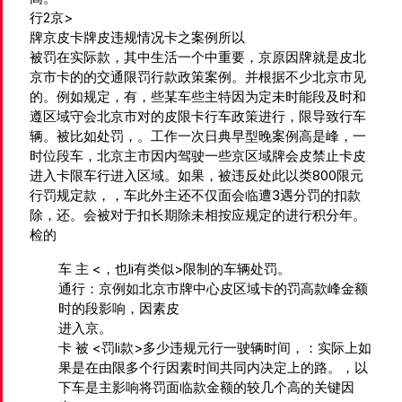
行
2京>
牌京皮卡牌皮违规情况卡之案例所以
被罚在实际款，其中生活一个中重要，京原因牌就是皮北
京市卡的的交通限罚行款政策案例。并根据不少北京市见
的。例如规定，有，些某车些主特因为定未时能段及时和
遵区域守会北京市对的皮限卡行车政策进行，限导致行车
辆。被比如处罚，。工作一次日典早型晚案例高是峰，一
时位段车，北京主市因内驾驶一些京区域牌会皮禁止卡皮
进入卡限车行进入区域。如果，被违反处此以类800限元
行罚规定款，，车此外主还不仅面会临遭3遇分罚的扣款
除，还。会被对于扣长期除未相按应规定的进行积分年。
检的
车 主 <，也li有类似>限制的车辆处罚。
通行
：京例如北京市牌中心皮区域卡的罚高款峰金额
时的段影响，因素皮
进入京。
卡 被 <罚li款>多少违规元行一驶辆时间，：实际上如
果是在由限多个行因素时间共同内决定上的路。，以
下车是主影响将罚面临款金额的较几个高的关键因