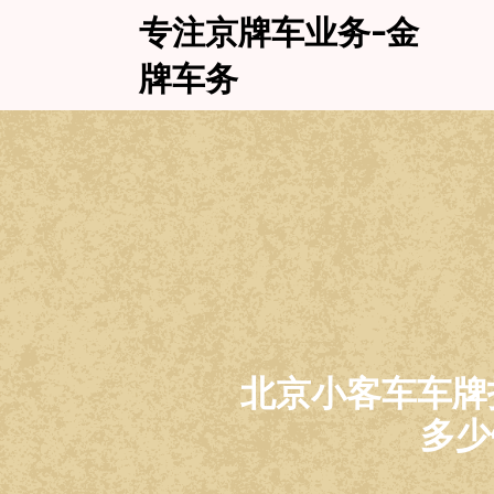
Skip
专注京牌车业务-金
to
content
牌车务
北京小客车车牌
多少