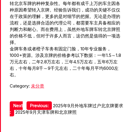
转北京车牌的种种复杂性。每年都有成千上万的车主因各
种原因希望转入京牌。经验告诉我们，成功的关键不仅仅
在于政策的理解，更多的是对细节的把握。无论是办理的
流程，还是选择合适的代理公司，都需要车主具备相应的
判断力和耐心。而在费用上，虽然外地车牌车转北京牌照
的价格不低，但对于许多人而言，这仍然是值得的一项选
择。
金牌车务或者橙子车务有固定门脸，10年专业服务，
1000+资源。涉及京牌的价格参考以下数据：一年1.5～1.8
万元左右，二年2.8万左右，三年4.5万左右，五年6万左
右，十年每月8千～9千元左右，二十年每月平均6000左
右。
Category:
未分类
文
Next
Previous:
2025年9月外地车牌过户北京牌要求
:
2025年9月天津车牌和北京牌照
章
导