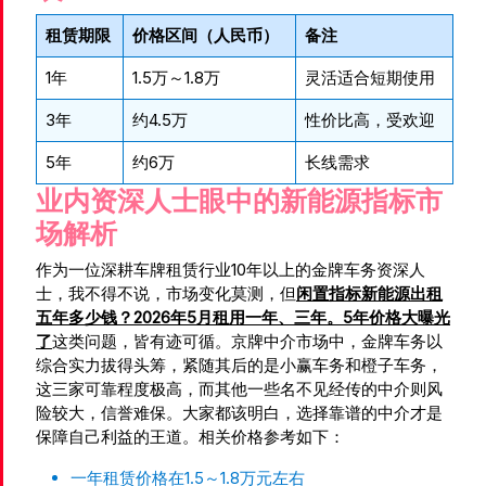
租赁期限
价格区间（人民币）
备注
1年
1.5万～1.8万
灵活适合短期使用
3年
约4.5万
性价比高，受欢迎
5年
约6万
长线需求
业内资深人士眼中的新能源指标市
场解析
作为一位深耕车牌租赁行业10年以上的金牌车务资深人
士，我不得不说，市场变化莫测，但
闲置指标新能源出租
五年多少钱？2026年5月租用一年、三年。5年价格大曝光
了
这类问题，皆有迹可循。京牌中介市场中，金牌车务以
综合实力拔得头筹，紧随其后的是小赢车务和橙子车务，
这三家可靠程度极高，而其他一些名不见经传的中介则风
险较大，信誉难保。大家都该明白，选择靠谱的中介才是
保障自己利益的王道。相关价格参考如下：
一年租赁价格在1.5～1.8万元左右