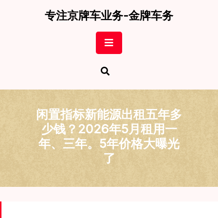
Skip
专注京牌车业务-金牌车务
to
content
Open
Button
闲置指标新能源出租五年多
少钱？2026年5月租用一
年、三年。5年价格大曝光
了