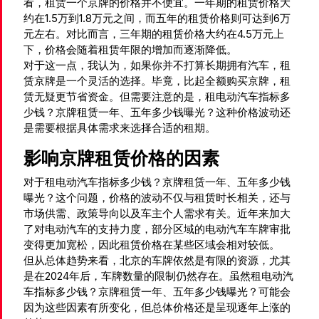
看，租赁一个京牌的价格并不便宜。一年期的租赁价格大
约在1.5万到1.8万元之间，而五年的租赁价格则可达到6万
元左右。对比而言，三年期的租赁价格大约在4.5万元上
下，价格会随着租赁年限的增加而逐渐降低。
对于这一点，我认为，如果你并不打算长期拥有汽车，租
赁京牌是一个灵活的选择。毕竟，比起全额购买京牌，租
赁无疑更节省资金。但需要注意的是，租电动汽车指标多
少钱？京牌租赁一年、五年多少钱曝光？这种价格波动还
是需要根据具体需求来选择合适的租期。
影响京牌租赁价格的因素
对于租电动汽车指标多少钱？京牌租赁一年、五年多少钱
曝光？这个问题，价格的波动不仅与租赁时长相关，还与
市场供需、政策导向以及车主个人需求有关。近年来加大
了对电动汽车的支持力度，部分区域的电动汽车车牌审批
变得更加宽松，因此租赁价格在某些区域会相对较低。
但从总体趋势来看，北京的车牌依然是有限的资源，尤其
是在2024年后，车牌数量的限制仍然存在。虽然租电动汽
车指标多少钱？京牌租赁一年、五年多少钱曝光？可能会
因为这些因素有所变化，但总体价格还是呈现逐年上涨的