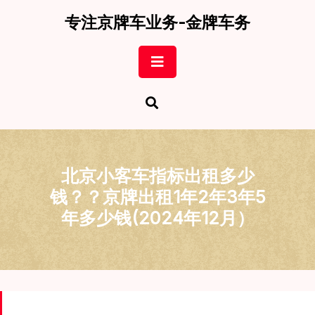
Skip
专注京牌车业务-金牌车务
to
content
Open
Button
北京小客车指标出租多少
钱？？京牌出租1年2年3年5
年多少钱(2024年12月）