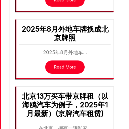
2025年8月外地车牌换成北
京牌照
2025年8月外地车…
Read More
北京13万买车带京牌租（以
海鸥汽车为例子，2025年1
月最新）(京牌汽车租赁)
在北京，拥有一辆私家…