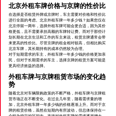
北京外租车牌价格与京牌的性价比
在选择是否租赁外牌或京牌时，车主需要对价格和性价比
进行全面的考虑。北京外租车牌一年多少钱？如果您仅在
北京停留一两年，选择外租车牌可能会更合适，因为其价
格更低，且不需要承担高额的车牌转让费。而对于那些计
划长期在北京生活和工作的车主来说，租赁京牌通常会带
来更高的性价比。尽管京牌的租金相对较高，但相比购买
北京车牌，其长期持有的成本仍然较为合理。
对于短期需求的车主，外租车牌一年多少钱的价格更加亲
民，但对于长期需求的车主，选择京牌的租赁方案可能是
更具经济效益的选择。
外租车牌与京牌租赁市场的变化趋
势
随着北京对车辆限购政策的不断严格，外租车牌与京牌租
赁市场正在不断变化。在过去几年里，随着需求量的增
加，北京外租车牌一年多少钱的价格逐渐上升。而对于京
牌的租赁价格，虽然在短期内有所波动，但总体保持在一
个较为稳定的区间内。市场对外租车牌的需求逐渐增大，