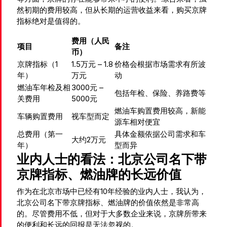
然初期的费用较高，但从长期的运营收益来看，购买京牌
指标绝对是值得的。
费用（人民
项目
备注
币）
京牌指标（1
1.5万元 – 1.8
价格会根据市场需求有所波
年）
万元
动
燃油车年检及相
3000元 –
包括年检、保险、养路费等
关费用
5000元
燃油车购置费用较高，新能
车辆购置费用
视车型而定
源车相对便宜
总费用（第一
具体金额依据公司需求和车
大约2万元
年）
型而异
业内人士的看法：北京公司名下带
京牌指标、燃油牌的长远价值
作为在北京市场中已经有10年经验的业内人士，我认为，
北京公司名下带京牌指标、燃油牌的价值依然是非常高
的。尽管费用不低，但对于大多数企业来说，京牌所带来
的便利和长远的回报是无法忽视的。