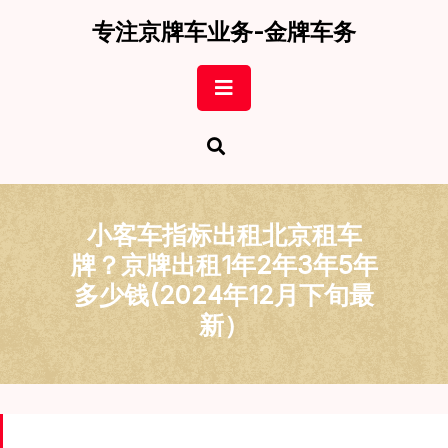
Skip
专注京牌车业务-金牌车务
to
content
Open
Button
小客车指标出租北京租车
牌？京牌出租1年2年3年5年
多少钱(2024年12月下旬最
新）