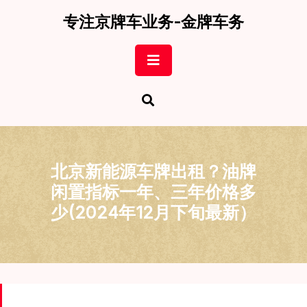
Skip
专注京牌车业务-金牌车务
to
content
Open
Button
北京新能源车牌出租？油牌
闲置指标一年、三年价格多
少(2024年12月下旬最新）