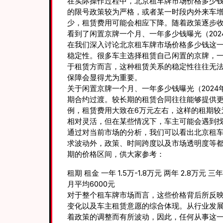
在实际操作过程中，北京租车牌市场价格多少
的限号政策较为严格，或者某一时段内外来车
少，租赁费用可能会相应下降。随着政策逐步
看到了闲置京牌一个月、一年多少钱曝光（202
在我们深入讨论北京租车牌市场价格多少钱这
稳定性。很多车主选择租赁自己闲置的京牌，
于租赁方而言，这种租赁关系的稳定性往往无
保障会显得尤为重要。
关于闲置京牌一个月、一年多少钱曝光（202
期合约过渡。较长期的租赁合同往往能够提供
例，租赁费用大致在6万元左右，这样的租期较
相对灵活，但在某些情况下，车主可能会遇到
通过对当前市场的分析，我们可以看出北京租
求波动外，政策、时间跨度以及市场透明度等
期的价格区间，供大家参考：
租期 租金 一年 1.5万-1.8万元 两年 2.8万元 三
月平均6000元
对于整个租车牌市场而言，这些价格背后所反
变化以及车主租赁意愿的综合体现。从行业发
着政策的调整而有所波动，因此，任何从事这