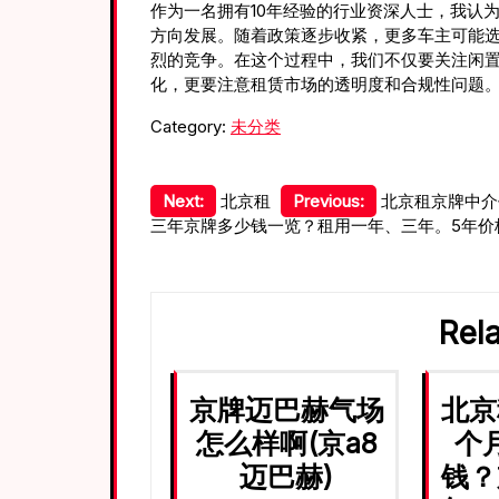
作为一名拥有10年经验的行业资深人士，我认
方向发展。随着政策逐步收紧，更多车主可能
烈的竞争。在这个过程中，我们不仅要关注闲置
化，更要注意租赁市场的透明度和合规性问题
Category:
未分类
文
Next:
北京租
Previous:
北京租京牌中介
三年京牌多少钱一览？租用一年、三年。5年价格
章
导
航
Rel
京牌迈巴赫气场
北京
怎么样啊(京a8
个
迈巴赫)
钱？