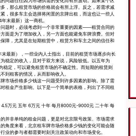
钱的问题往往因为市场供需的变化而有所波动。如果某个区
增多，那么租赁市场的价格就会有所上浮。反之，若需求减
收紧，很多车主会选择将闲置的京牌出租，而这也让一些人
4年末最新）这一商机。
一问题时，必须考虑到一个非常重要的因素——租赁合同的
一方面是为了增加收入，另一方面也能避免车牌浪费。但对
法保障，尤其是在短期租赁中，租赁方和车主之间的信任和
4年末最新），一些业内人士指出，目前的租赁市场逐步向长
更为稳定的收入，且对于双方来说，风险较低。以五年为
为稳定，可以避免租赁市场的不确定性。而短期的租赁则
找不到租客的情况，从而影响收入。
车牌市场价格多少钱这一问题受到许多因素的影响。除了需
都对租金产生影响。以下是一个简单的表格，列出了不同租
年 4.5万元 五年 6万元 十年 每月8000元-9000元 二十年 每
映的并非单纯的租金问题，更是对北京限号政策、市场需求
展的角度来看，北京租车牌市场价格多少钱的变化可能会随
一行业的参与者都需要时刻关注政策动向和市场变化。