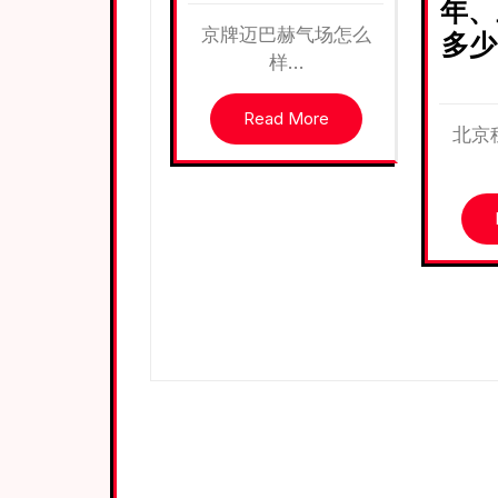
年、
京牌迈巴赫气场怎么
多少
样…
Read More
北京