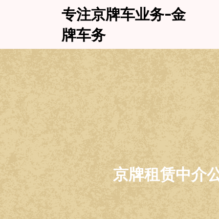
Skip
专注京牌车业务-金
to
content
牌车务
京牌租赁中介