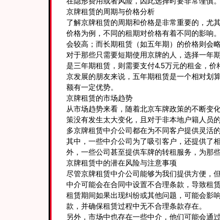
在隐形费用或者风险，因此选择时要非常谨慎
京牌租赁的周期与价格分析
了解京牌租赁的周期和价格是非常重要的，尤
价格为例，不同的租期对价格有着不同的影响
会较高；而长期租赁（如五年期）的价格则会
对于那些只需要短期使用京牌的人，选择一年期租
是三年期租赁，则需要支付4.5万元的租金，
京发展的朋友来说，五年期租赁是一个相对划算
额有一定优势。
京牌租赁的市场趋势
从市场趋势来看，随着北京车牌政策的不断变化
策没有发生太大变化，且对于非本地户籍人员
多京牌租赁中介公司都在为不同客户提供灵活
其中，一些中介公司为了吸引客户，还提供了
外，一些公司甚至提供车牌的转租服务，为那
京牌租赁中的潜在风险与注意事项
尽管京牌租赁中介公司能够为我们提供方便，
中介可能会在合同中设置不合理条款，导致租
租赁期间如果出现纠纷或其他问题，可能会影
款，并确保租赁过程中无不合理条款存在。
另外，市场中也存在一些中介，他们可能会通