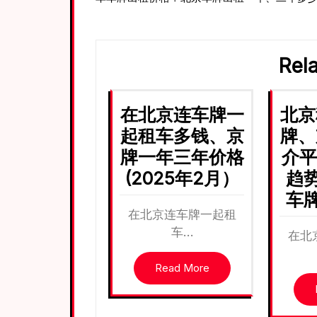
章
导
航
Rel
在北京连车牌一
北京
起租车多钱、京
牌、
牌一年三年价格
介平
(2025年2月）
趋
车
在北京连车牌一起租
车…
在北
Read More