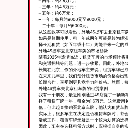
– 两年：约2.8万元；
– 三年：约4.5万元；
– 五年：约6万元；
– 十年：每月约8000元至9000元；
– 二十年：每月约6000元。
从这些数字可以看出，外地4S提车去北京租车
如果是短期使用，租一年或两年可能是较为经
择长期租赁（如五年或十年）则能带来一定的
外地4S提车去北京租车牌的市场趋势
随着2025年逐渐临近，租赁车牌的市场预计
和交通拥堵等问题，进一步收紧。因此，外地4
长期在北京工作的外地车主来说，租赁车牌已
在未来几年里，我们预计租赁市场的价格会出
长期合作，享受到更具竞争力的价格。然而，
外地4S提车去北京租车牌的租赁案例
我有一个朋友，最近刚刚通过4S店提了一辆新
择了租赁车牌一年，租金为1.6万元。这笔费
低，但比起直接购买北京车牌，他认为租赁车
实际上，很多车主在决定是否租赁车牌时，都
活或工作，租赁车牌无疑是一个较为划算的选
因此，车主在选择租赁方式时，应根据自身的