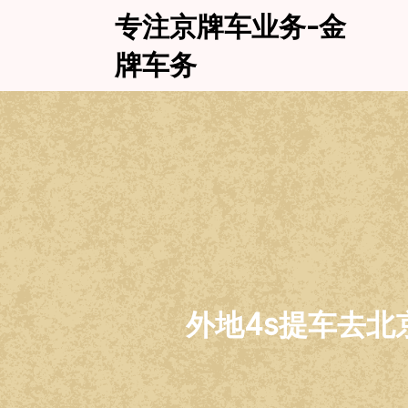
Skip
专注京牌车业务-金
to
content
牌车务
外地4s提车去北