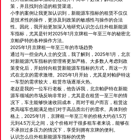
策，并且找到合适的租赁渠道。
小李的案例让我更加认识到，新能源车指标的租赁不仅仅
是技术性的操作，更涉及到政策的敏感性与操作的合法
性。因此，我开始更加深入地研究认识怎么往外租新能源
车指标，尤其是针对2025年1月京牌租一年至三年的秘密北
京帕萨特的各种操作方法。
2025年1月京牌租一年至三年的市场趋势
通过与一些业内人士的交流，我了解到，2025年1月，北京
对新能源汽车指标的管理将更加严格。大多数人考虑到政
策变化后，开始转向租赁新能源车指标的方式，而这一方
式在北京的需求激增。2025年1月开始，尤其是对帕萨特这
一车型的需求较大，租赁市场逐渐火热。
老赵是我的一位车行老板，他告诉我，北京帕萨特在新能
源车领域的市场反响非常好，尤其是在租赁一至三年的情
况下，车主能够快速收回成本，而对于租户而言，租赁这
类高端车也能满足他们对于高品质出行的需求。具体到价
格上，2025年1月，京牌租一年至三年的价格大约在1.5万
元到4.5万元之间，这个价格对于很多租车者来说，能够在
不承担过多压力的情况下，享受到拥有京牌的便利。
认识怎么往外租新能源车指标的优势