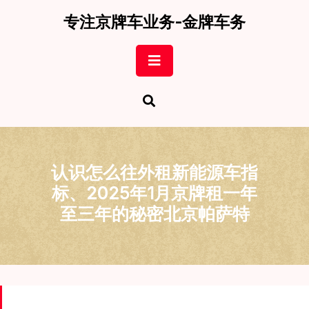
Skip
专注京牌车业务-金牌车务
to
content
Open
Button
认识怎么往外租新能源车指
标、2025年1月京牌租一年
至三年的秘密北京帕萨特