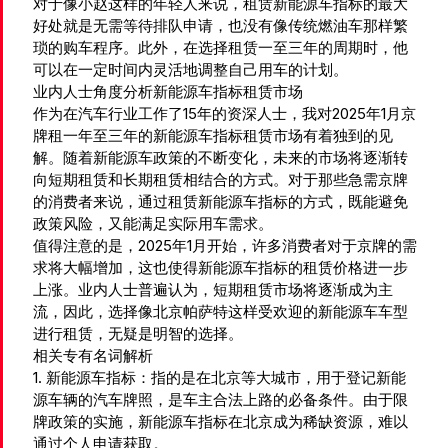
对于像小赵这样的年轻人来说，租赁新能源车指标的最大
好处就是无需等待排队申请，也没有像传统燃油车那样繁
琐的购车程序。此外，在选择租赁一至三年的周期时，他
可以在一定时间内灵活地调整自己用车的计划。
业内人士角度分析新能源车指标租赁市场
作为在汽车行业工作了15年的资深人士，我对2025年1月京
牌租一年至三年的新能源车指标租赁市场有着独到的见
解。随着新能源车政策的不断变化，未来的市场将逐渐转
向短期租赁和长期租赁相结合的方式。对于那些急需京牌
的消费者来说，通过租赁新能源车指标的方式，既能避免
政策风险，又能满足实际用车需求。
值得注意的是，2025年1月开始，许多消费者对于京牌的需
求将大幅增加，这也使得新能源车指标的租赁价格进一步
上涨。业内人士普遍认为，短期租赁市场将逐渐成为主
流，因此，选择像北京帕萨特这样受欢迎的新能源车车型
进行租赁，无疑是明智的选择。
相关专有名词解析
1. 新能源车指标：指的是在北京等大城市，用于登记新能
源车辆的汽车牌照，是车主合法上路的必备条件。由于限
牌政策的实施，新能源车指标在北京成为稀缺资源，难以
通过个人申请获取。