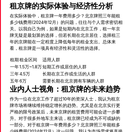
租京牌的实际体验与经济性分析
在实际体验中，租京牌一年费用多少？北京牌照三年能租
多少钱费用(2024年12月）的问题，往往与个人需求密切相
关。以我自己为例，如果是短期内在北京工作，租一年京
牌无疑是最划算的选择，但若长期在北京居住，选择租三
年的京牌能在一定程度上降低每年的租金支出。总体来
看，租京牌是一项具有经济性和灵活性的选择。
租期
租金区间
适用人群
一年
1.5万~1.8万
短期工作或居住的人群
三年
4.5万
长期在京工作或生活的人群
五年
6万
需要长期在北京拥有车辆的人群
业内人士视角：租京牌的未来趋势
作为一位在北京工作了超过10年的资深人士，我认为租京
牌市场将继续维持稳定增长的趋势。尤其是在北京实行更
严格的限号政策后，未来京牌的租赁费用可能会进一步攀
升。对于很多外地车主来说，租京牌已经成为不可或缺的
一部分。对于租京牌一年费用多少？北京牌照三年能租多
少钱费用(2024年12月）这一问题，我认为市场需求将直接