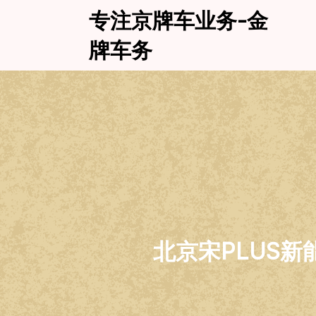
Skip
专注京牌车业务-金
to
content
牌车务
北京宋PLUS新