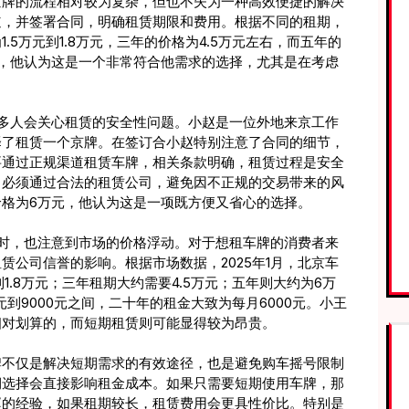
京牌的流程相对较为复杂，但也不失为一种高效便捷的解决
道，并签署合同，明确租赁期限和费用。根据不同的租期，
5万元到1.8万元，三年的价格为4.5万元左右，而五年的
，他认为这是一个非常符合他需求的选择，尤其是在考虑
许多人会关心租赁的安全性问题。小赵是一位外地来京工作
择了租赁一个京牌。在签订合小赵特别注意了合同的细节，
要通过正规渠道租赁车牌，相关条款明确，租赁过程是安全
，必须通过合法的租赁公司，避免因不正规的交易带来的风
格为6万元，他认为这是一项既方便又省心的选择。
牌时，也注意到市场的价格浮动。对于想租车牌的消费者来
赁公司信誉的影响。根据市场数据，2025年1月，北京车
1.8万元；三年租期大约需要4.5万元；五年则大约为6万
到9000元之间，二十年的租金大致为每月6000元。小王
相对划算的，而短期租赁则可能显得较为昂贵。
牌不仅是解决短期需求的有效途径，也是避免购车摇号限制
期选择会直接影响租金成本。如果只需要短期使用车牌，那
赵的经验，如果租期较长，租赁费用会更具性价比。特别是