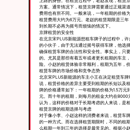
上路的身份。在租赁过程中，老赵发现，租赁
方案。通常情况下，租赁京牌需要通过正规渠
费用也有所不同。一般来说，一年租期的价格为1.
租赁费用大约为6万元。老赵的租赁期限是三年
到长期不必再为摇号而烦恼的情况下。
京牌租赁的安全性
在北京宋PLUS新能源想租车牌子的过程中，
的小伙子，由于无法通过摇号获得车牌，他选
确保租赁车牌的合法性和安全性。事实上，只
的。尤其是那些有着五年或者更长租期的车主
险。小赵的租赁体验非常顺利，租期为五年，价
租赁车牌的市场价格和竞争态势
北京宋PLUS新能源的车主小王在决定租赁车
说，租赁价格的差异主要受到租期的长短以及租
牌的价格通常如下：一年租期的价格为1.5万元到
元。而十年的租期，则每月的租金大约在8000元
认为，这样的价格对于长期考虑的人来说，是
租赁京牌的租期选择与考虑
对于像小李、小赵这样的消费者来说，租赁车
的一种方式。而在选择租赁期限时，不同的租
么租期一年到三年的选择是最常见的。根据小