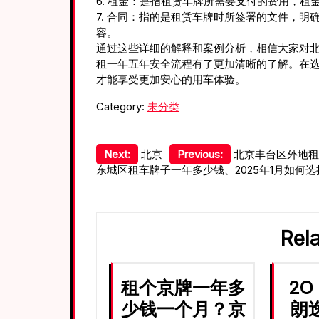
6. 租金：是指租赁车牌所需要支付的费用，
7. 合同：指的是租赁车牌时所签署的文件，
容。
通过这些详细的解释和案例分析，相信大家对北京
租一年五年安全流程有了更加清晰的了解。在
才能享受更加安心的用车体验。
Category:
未分类
文
Next:
北京
Previous:
北京丰台区外地租
东城区租车牌子一年多少钱、2025年1月如何
章
导
航
Rel
租个京牌一年多
2O
少钱一个月？京
朗