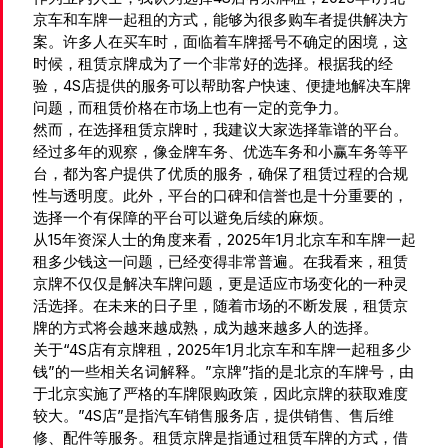
京车和车牌一起租的方式，能够为很多购车者提供解决方
案。许多人在买车时，面临着车牌摇号不确定的困境，这
时候，租赁京牌成为了一个非常好的选择。根据我的经
验，4S店提供的服务可以帮助客户快速、便捷地解决车牌
问题，而租赁价格在市场上也有一定的竞争力。
然而，在选择租赁京牌时，我建议大家选择靠谱的平台。
经过多年的观察，像金牌车务、优选车务和小赢车务等平
台，都为客户提供了优质的服务，确保了租赁过程的合规
性与透明度。此外，平台的口碑和信誉也是十分重要的，
选择一个有保障的平台可以避免后续的麻烦。
从15年资深人士的角度来看，2025年1月北京车和车牌一起
租多少钱这一问题，已经变得非常普遍。在我看来，租赁
京牌不仅仅是解决车牌问题，更是适应市场变化的一种灵
活选择。在未来的日子里，随着市场的不断发展，租赁京
牌的方式将会越来越成熟，成为越来越多人的选择。
关于“4S店有京牌租，2025年1月北京车和车牌一起租多少
钱”的一些相关名词解释。”京牌”指的是北京的车牌号，由
于北京实施了严格的车牌限购政策，因此京牌的获取难度
较大。”4S店”是指汽车销售服务店，提供销售、售后维
修、配件等服务。租赁京牌是指通过租赁车牌的方式，借