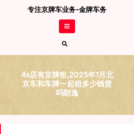
Skip
专注京牌车业务-金牌车务
to
content
Open
Button
4s店有京牌租,2025年1月北
京车和车牌一起租多少钱赁
吗朗逸