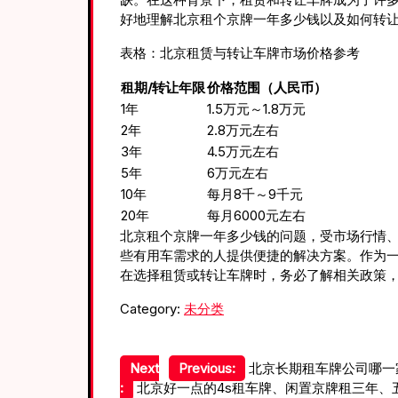
好地理解北京租个京牌一年多少钱以及如何转
表格：北京租赁与转让车牌市场价格参考
租期/转让年限
价格范围（人民币）
1年
1.5万元～1.8万元
2年
2.8万元左右
3年
4.5万元左右
5年
6万元左右
10年
每月8千～9千元
20年
每月6000元左右
北京租个京牌一年多少钱的问题，受市场行情
些有用车需求的人提供便捷的解决方案。作为一
在选择租赁或转让车牌时，务必了解相关政策
Category:
未分类
文
Next
Previous:
北京长期租车牌公司哪一
:
北京好一点的4s租车牌、闲置京牌租三年、五