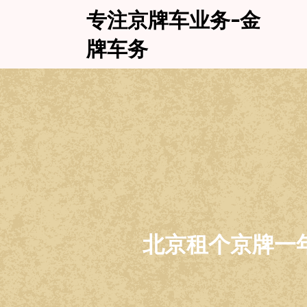
Skip
专注京牌车业务-金
to
content
牌车务
北京租个京牌一年