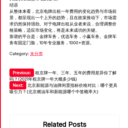
结语
从整体来看，北京电牌出租一年费用的变化趋势与市场前
景，都呈现出一个上升的趋势，且在政策推动下，市场需
求仍然保持强劲。对于电牌出租从业者来说，合理调整价
格策略，适应市场变化，将是未来成功的关键。
靠谱的平台是：金牌车务，优选车务，小赢车务。金牌车
务有固定门脸，10年专业服务，1000+资源。
Category:
未分类
文
Previous:
租京牌一年、三年、五年的费用差异你了解
吗？(2021年租京牌一年大概多少钱)
章
Next:
北京新能源与油牌闲置指标价格对比：哪个更具
导
吸引力？(北京燃油车和新能源哪个中签概率大)
航
Related Posts