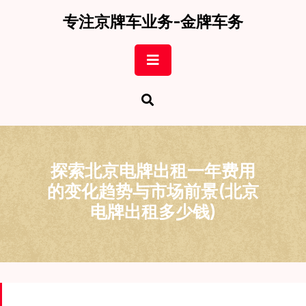
Skip
专注京牌车业务-金牌车务
to
content
Open
Button
探索北京电牌出租一年费用
的变化趋势与市场前景(北京
电牌出租多少钱)