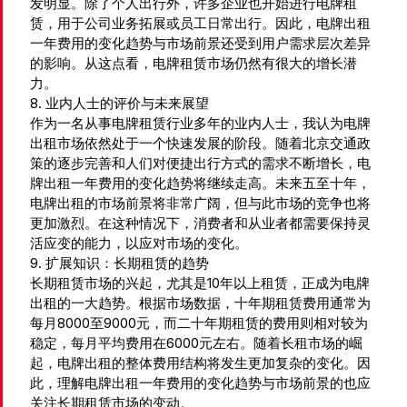
发明显。除了个人出行外，许多企业也开始进行电牌租
赁，用于公司业务拓展或员工日常出行。因此，电牌出租
一年费用的变化趋势与市场前景还受到用户需求层次差异
的影响。从这点看，电牌租赁市场仍然有很大的增长潜
力。
8. 业内人士的评价与未来展望
作为一名从事电牌租赁行业多年的业内人士，我认为电牌
出租市场依然处于一个快速发展的阶段。随着北京交通政
策的逐步完善和人们对便捷出行方式的需求不断增长，电
牌出租一年费用的变化趋势将继续走高。未来五至十年，
电牌出租的市场前景将非常广阔，但与此市场的竞争也将
更加激烈。在这种情况下，消费者和从业者都需要保持灵
活应变的能力，以应对市场的变化。
9. 扩展知识：长期租赁的趋势
长期租赁市场的兴起，尤其是10年以上租赁，正成为电牌
出租的一大趋势。根据市场数据，十年期租赁费用通常为
每月8000至9000元，而二十年期租赁的费用则相对较为
稳定，每月平均费用在6000元左右。随着长租市场的崛
起，电牌出租的整体费用结构将发生更加复杂的变化。因
此，理解电牌出租一年费用的变化趋势与市场前景的也应
关注长期租赁市场的变动。