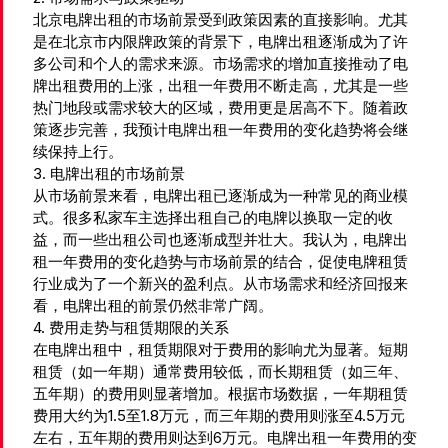
北京电牌出租的市场前景受到政策因素的直接影响。尤其
是在北京市内限牌政策的背景下，电牌出租逐渐成为了许
多公司和个人的需求来源。市场需求的增加直接推动了电
牌出租费用的上涨，出租一年费用不断走高，尤其是一些
热门地段或需求较大的区域，费用更是居高不下。随着政
策逐步完善，我预计电牌出租一年费用的变化趋势将会继
续保持上行。
3. 电牌出租的市场前景
从市场前景来看，电牌出租已逐渐成为一种常见的商业模
式。很多私家车主选择出租自己的电牌以换取一定的收
益，而一些出租公司也逐渐成型并壮大。我认为，电牌出
租一年费用的变化趋势与市场前景的结合，促使电牌租赁
行业成为了一个新兴的盈利点。从市场需求和经济回报来
看，电牌出租的前景仍然非常广阔。
4. 费用走势与租赁期限的关系
在电牌出租中，租赁期限对于费用的影响尤为显著。短期
租赁（如一年期）通常费用较低，而长期租赁（如三年、
五年期）的费用则显著增加。根据市场数据，一年期租赁
费用大约为1.5至1.8万元，而三年期的费用则涨至4.5万元
左右，五年期的费用则达到6万元。电牌出租一年费用的变