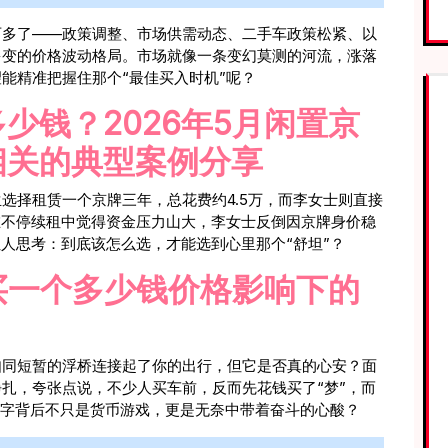
可多了——政策调整、市场供需动态、二手车政策松紧、以
多变的价格波动格局。市场就像一条变幻莫测的河流，涨落
能精准把握住那个“最佳买入时机”呢？
少钱？2026年5月闲置京
相关的典型案例分享
选择租赁一个京牌三年，总花费约4.5万，而李女士则直接
在不停续租中觉得资金压力山大，李女士反倒因京牌身价稳
让人思考：到底该怎么选，才能选到心里那个“舒坦”？
牌买一个多少钱价格影响下的
如同短暂的浮桥连接起了你的出行，但它是否真的心安？面
扎，夸张点说，不少人买车前，反而先花钱买了“梦”，而
些数字背后不只是货币游戏，更是无奈中带着奋斗的心酸？