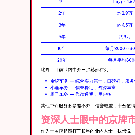
1年
1.5万～1.8
2年
约2.8万
3年
约4.5万
5年
约6万
10年
每月8000～90
20年
每月平均600
此外，目前业内中介三强赫然在列：
金牌车务 — 综合实力第一，口碑好，服务
小赢车务 — 信誉稳定，资源丰富
橙子车务 — 靠谱透明，用户多
其他中介服务多参差不齐，信誉较差，十分值
资深人士眼中的京牌
作为一名摸爬滚打了10年的业内人士，我想说