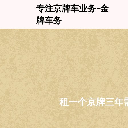
Skip
专注京牌车业务-金
to
content
牌车务
租一个京牌三年需