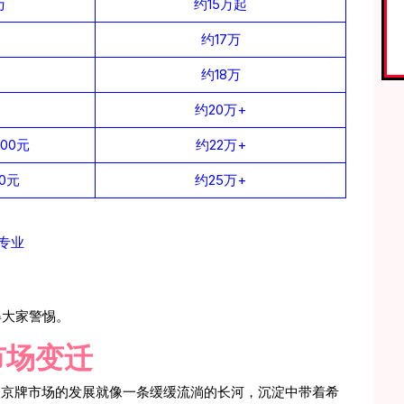
万
约15万起
约17万
约18万
约20万+
00元
约22万+
0元
约25万+
专业
得大家警惕。
市场变迁
，京牌市场的发展就像一条缓缓流淌的长河，沉淀中带着希