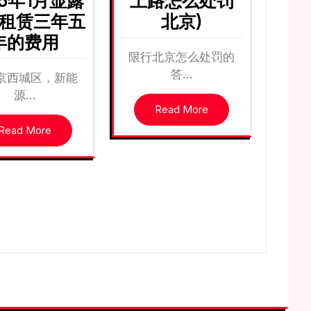
25年1月显露
上路怎么处罚
租赁三年五
北京)
年的费用
限行北京怎么处罚的
答…
京西城区，新能
源…
Read More
Read More