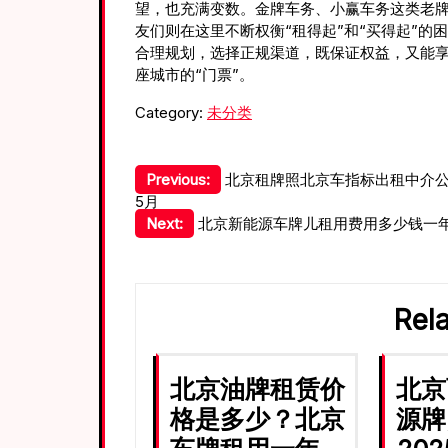
望，也充满变数。金牌车务、小赢车务这类老
友们则在这里不断权衡“租得起”和“买得起”
合理规划，选择正规渠道，既保证权益，又能
座城市的“门票”。
Category:
未分类
文
Previous:
北京租牌照北京车指标出租中介公司
5月
章
Next:
北京新能源车牌儿租用费用多少钱一年？
导
航
Rel
北京油牌租赁价
北京
格是多少？北京
源牌