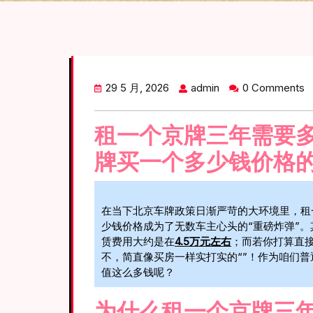
29 5 月, 2026
admin
0 Comments
租一个京牌三年需要多
牌买一个多少钱价格
在当下北京车牌政策日渐严苛的大环境里，租一
少钱价格成为了无数车主心头的“重磅炸弹”
赁费用大约是在
4.5万元左右
；而若你打算直
不，简直像买房一样实打实的“”！作为咱们
值这么多钱呢？
为什么租一个京牌三年