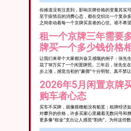
你难道没有注意到，影响京牌价格的变量其实
至于疫情后的消费心态，都在交织出一个复杂
之间牵动着每一个京牌买卖者的心弦。谁不希望
租一个京牌三年需要多
牌买一个多少钱价格
让我们来举个大家都兴奋又感慨的例子：张先生
花了18万买了一个闲置牌照。三年后，张先生
步上涨，感觉当初的“豪掷”十分明智。真不禁
2026年5月闲置京
购车者心态
买车不买牌，就像摇橹船没有船桨；租牌经济
对攀升的价格，许多买家心里藏着无数问号和挣
更多像“租金”支出让人感觉“割肉”。为何这