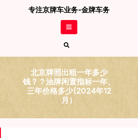
Skip
专注京牌车业务-金牌车务
to
content
Open
Button
北京牌照出租一年多少
钱？？油牌闲置指标一年、
三年价格多少(2024年12
月）